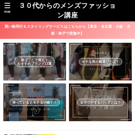
３０代からのメンズファッショ
MENU
ン講座
買い物同行＆スタイリングサービスはこちらから【東京・名古屋・大阪・京
都・神戸で実施中】
服はここで買え！
モテる男の靴選びとは？
おすすめブランド13選
持っているとモテる小物！？
女子ウケするバッグとは？