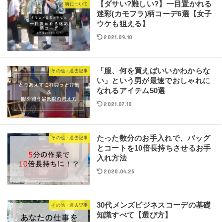
【ダサい?難しい?】一目置かれる
柄について
迷彩(カモフラ)柄コーデ6選【女子
ウケも狙える】
2021.09.10
「服、何を買えばいいかわからな
その他・過去記事
い」という男が最速でおしゃれに
なれるアイテム50選
2021.07.10
たった数分のお手入れで、バッグ
その他・過去記事
とコートを10倍長持ちさせるお手
入れ方法
2020.04.25
30代メンズビジネスコーデの基礎
その他・過去記事
知識すべて【選び方】