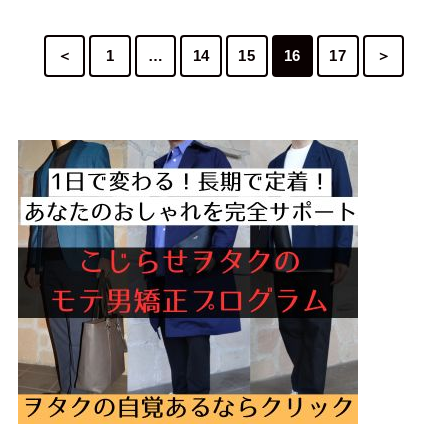
＜
1
…
14
15
16
17
＞