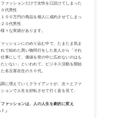
・ファッションだけで女性を口説けてしまった
４０代男性
・１００万円の商品を個人に成約させてしまっ
た２０代男性
等様々な実績があります。
ファッションにのめり込む中で、たまたま気ま
ぐれで始めた買い物同行をした友人から「それ
を仕事にして、価値を世の中に広めないのはも
ったいない」といわれて、ビジネス活動を開始
した名古屋在住の５０代。
順調に増えていくクライアントが、次々とファ
ッションで人生を好転させて行く姿を見て、
「ファッションは、人の人生を劇的に変え
る！」