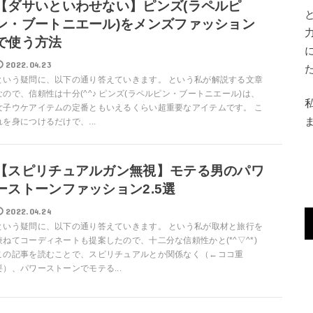
【ダサいといわせない】ピンズ(ラペルピ
ン・ブートニエール)をメンズファッション
で使う方法
2022.04.23
という疑問に、以下の通り答えていきます。 という私が解説する文章
なので、信頼性は十分(^^♪ ピンズ(ラペルピン・ブートニエール)は、
女子ウケアイテムの定番ともいえるくらい超重要なアイテムです。 こ
れを身につけるだけで、...
【スピリチュアルガン無視】モテる男のパワ
ーストーンファッション2.5選
2022.04.24
という疑問に、以下の通り答えていきます。 という私が取材と旅行を
兼ねてコーディネートも提案したので、十二分な信頼性かと(*^▽^*)
この記事を読むことで、スピリチュアルとか関係なく（←ココ重
要）、パワーストーンでモテる...