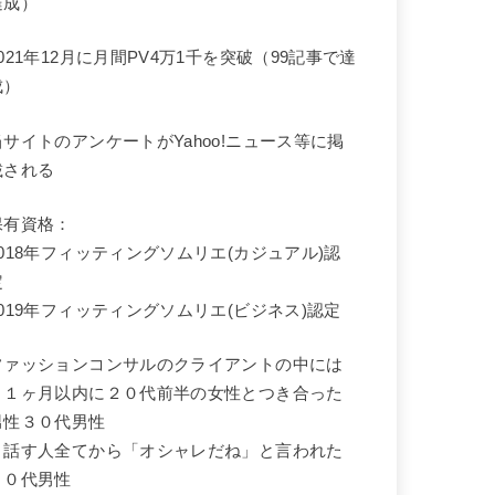
達成）
2021年12月に月間PV4万1千を突破（99記事で達
成）
当サイトのアンケートがYahoo!ニュース等に掲
載される
保有資格：
2018年フィッティングソムリエ(カジュアル)認
定
2019年フィッティングソムリエ(ビジネス)認定
ファッションコンサルのクライアントの中には
・１ヶ月以内に２０代前半の女性とつき合った
男性３０代男性
・話す人全てから「オシャレだね」と言われた
２０代男性