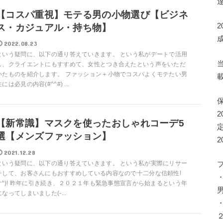
【コスパ重視】モテる男の小物選び【ビジネ
ス・カジュアル・持ち物】
2022.08.23
という疑問に、以下の通り答えていきます。 という私がデートで活用
し、クライエントにもすすめて、女性とつき合えたという声をいただ
いたものを紹介します。 ファッション＋小物でコスパよくモテたい男
性には必見の内容(#^^#) ...
【新常識】マスクを使ったおしゃれコーデ5
選【メンズファッション】
2021.12.28
という疑問に、以下の通り答えていきます。 という私が実際にリサー
チして、お客さんにもおすすめしている内容なので十二分な信頼性!
(^^)! 昨年に引き続き、２０２１年も緊急事態宣言から始まるという年
になってしまいました(-...