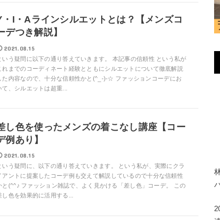
Y・I・Aラインシルエットとは？【メンズコ
ーデつき解説】
2021.08.15
という疑問に以下の通り答えていきます。 本記事の信頼性 という私が
これまでのコーディネート経験とともにシルエットについて徹底解説
した内容なので、十分な信頼性かと(^_-)-☆ ファッションコーデにお
いて、シルエットは超重...
差し色を使ったメンズの着こなし講座【コー
デ例あり】
2021.08.15
という疑問に、以下の通り答えていきます。 という私が、実際にクラ
イアントに提案したコーデ例も交えて解説しているので十分な信頼性
かと(^^♪ ファッション雑誌で、よく見かける「差し色」コーデ。 この
差し色を効果的に活用する...