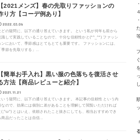
【2021メンズ】春の先取りファッションの
作り方【コーデ例あり】
2022.03.06
などの疑問に、以下の通り答えていきます。 という私が何年も前から
意識して実践していることなので、十分な信頼性かと(*^_^*) ファッシ
ョンにおいて、季節感はとてもとても重要です。 ファッションには、
「季節を先取りする」...
【簡単お手入れ】黒い服の色落ちを復活させ
る方法【商品レビューと紹介】
2021.11.21
という疑問に、以下の通り答えていきます。 本記事の信頼性 という内
容なので、効果には個別に差があることを理解して閲覧いただければ
と(;^ω^) とはいえ、依頼されたこと抜きにしても、相当おすすめでき
る商品だったことは自信...