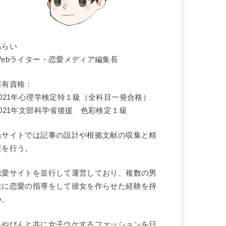
あらい
Webライター・恋愛メディア編集長
保有資格：
2021年心理学検定
特１級
（全科目一発合格）
2021年文部科学省後援 色彩検定１級
当サイトでは記事の設計や根拠文献の収集と精
査を行う。
恋愛サイトを並行して運営しており、複数の男
性に恋愛の指導をして彼女を作らせた経験を持
つ。
みやびんと共に女子ウケするファッションを日