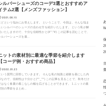
シルバーシューズのコーデ3選とおすすめア
イテム2選【メンズファッション】
2021.08.15
などという悩みにお答えします。 ということで、今回は、そんな悩ま
しいシルバーのシューズの合わせ方を紹介いたします。 という私が解
説いたしますので、十分な信頼性かと(#^.^#) この記事を読むことで、
シルバーシューズを最...
ニットの素材別に最適な季節を紹介します
【コーデ例・おすすめ商品】
2022.01.23
という質問に回答していきます。 そんな私の知識と経験を基にした内
容なので、信頼性は十分かと(*^_^*) この記事を見ることで、秋冬だけ
ではなく春夏の着こなしの幅を広げることができます。 1.ニットの素
材別の季節をまとめ...