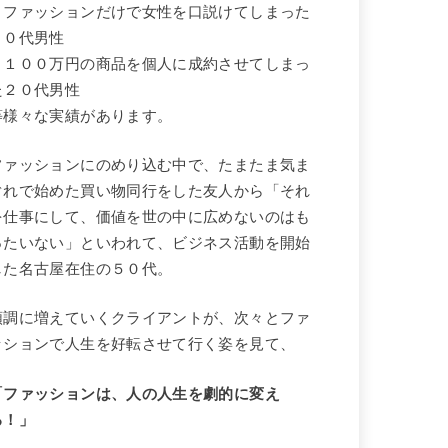
・ファッションだけで女性を口説けてしまった
４０代男性
・１００万円の商品を個人に成約させてしまっ
た２０代男性
等様々な実績があります。
ファッションにのめり込む中で、たまたま気ま
ぐれで始めた買い物同行をした友人から「それ
を仕事にして、価値を世の中に広めないのはも
ったいない」といわれて、ビジネス活動を開始
した名古屋在住の５０代。
順調に増えていくクライアントが、次々とファ
ッションで人生を好転させて行く姿を見て、
「ファッションは、人の人生を劇的に変え
る！」