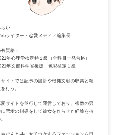
あらい
Webライター・恋愛メディア編集長
保有資格：
2021年心理学検定
特１級
（全科目一発合格）
2021年文部科学省後援 色彩検定１級
当サイトでは記事の設計や根拠文献の収集と精
査を行う。
恋愛サイトを並行して運営しており、複数の男
性に恋愛の指導をして彼女を作らせた経験を持
つ。
みやびんと共に女子ウケするファッションを日