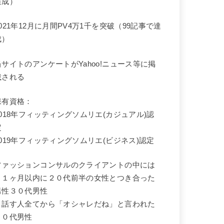
達成）
2021年12月に月間PV4万1千を突破（99記事で達
成）
当サイトのアンケートがYahoo!ニュース等に掲
載される
保有資格：
2018年フィッティングソムリエ(カジュアル)認
定
2019年フィッティングソムリエ(ビジネス)認定
ファッションコンサルのクライアントの中には
・１ヶ月以内に２０代前半の女性とつき合った
男性３０代男性
・話す人全てから「オシャレだね」と言われた
２０代男性