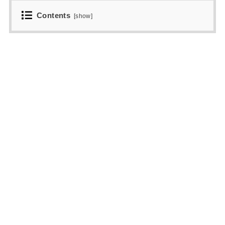
Contents
[
show
]