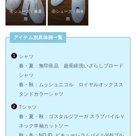
④シューズ：春夏
④シューズ：秋冬
用
用
アイテム別具体例一覧
シャツ
春・夏：無印良品 超長綿洗いざらしブロード
シャツ
春・秋：ムッシュニコル ロイヤルオックスス
タンドカラーシャツ
Tシャツ
春・夏・秋：ゴスタルジフーガ スラブパイルＶ
ネック半袖カットソー
秋・冬：NO ID. ビキューレラムパイルV-Nプル