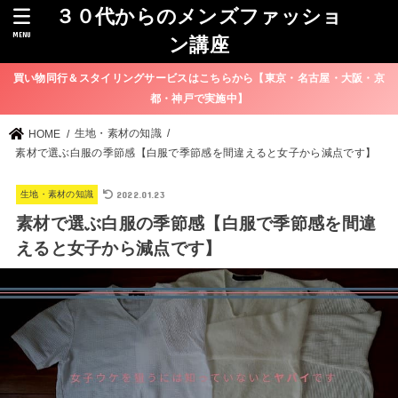
３０代からのメンズファッショ
MENU
ン講座
買い物同行＆スタイリングサービスはこちらから【東京・名古屋・大阪・京
都・神戸で実施中】
生地・素材の知識
HOME
素材で選ぶ白服の季節感【白服で季節感を間違えると女子から減点です】
2022.01.23
生地・素材の知識
素材で選ぶ白服の季節感【白服で季節感を間違
えると女子から減点です】