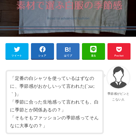
ツイート
シェア
はてブ
送る
Pocket
「定番の白シャツを使っているはずなの
に、季節感がおかしいって言われた(´;ω;
｀)」
季節感がピンと
こない人
「季節に合った生地感って言われても、白
に季節とか関係あるの？」
「そもそもファッションの季節感ってそん
なに大事なの？」